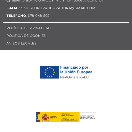
C/
BENITO BLANCO RAJOY, Nº7 1º CP:15006 A CORUÑA
E-MAIL
:
SMOSTEIROPROCURADORA@GMAIL.COM
TELÉFONO
: 678-048-502
POLÍTICA DE PRIVACIDAD
POLÍTICA DE COOKIES
AVISOS LEGALES